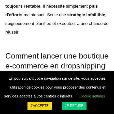
toujours rentable
. Il nécessite simplement
plus
d'efforts
maintenant. Seule une
stratégie infaillible
,
soigneusement planifiée et exécutée, a une chance de
réussir.
Comment lancer une boutique
e-commerce en dropshipping
en 2021 ?
En poursuivant votre navigation sur ce site, vous acceptez
l'utilisation de cookies pour vous proposer des contenus et
Contrairement à beaucoup d'autres guides, je ne vais
services adaptés à vos centres d'intérêts.
Cookie settings
pas vous vendre du rêve et vous dire que vous
J'ACCEPTE
JE REFUSE
atteindrez les 20000 € de CA par mois après 3 mois.