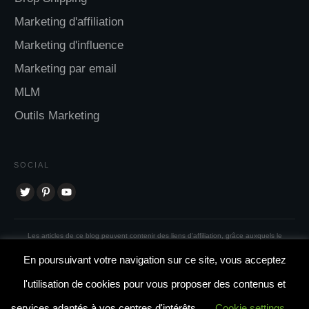
Marketing d'affiliation
Marketing d'influence
Marketing par email
MLM
Outils Marketing
SOCIAL
Les articles de ce blog peuvent contenir des liens d'affiliation, grâce auxquels le
propriétaire du site web reçoit une certaine compensation pour les achats effectués.
En poursuivant votre navigation sur ce site, vous acceptez
Copyright
2026
Liberté Financière
, all rights reserved.
l'utilisation de cookies pour vous proposer des contenus et
Contact
services adaptés à vos centres d'intérêts.
Cookie settings