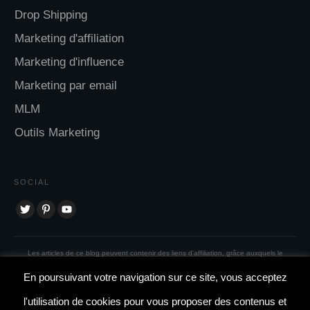
Drop Shipping
Marketing d'affiliation
Marketing d'influence
Marketing par email
MLM
Outils Marketing
SOCIAL
Les articles de ce blog peuvent contenir des liens d'affiliation, grâce auxquels le
propriétaire du site web reçoit une certaine compensation pour les achats effectués.
En poursuivant votre navigation sur ce site, vous acceptez
Copyright
2026
Liberté Financière
, all rights reserved.
l'utilisation de cookies pour vous proposer des contenus et
Contact