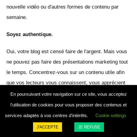
nouvelle vidéo ou d'autres formes de contenu par
semaine.
Soyez authentique.
Oui, votre blog est censé faire de l'argent. Mais vous
ne pouvez pas faire des présentations marketing tout
le temps. Concentrez-vous sur un contenu utile afin
que vos lecteurs vous connaissent, vous apprécient
et vous fassent confiance. Ils cliqueront alors
En poursuivant votre navigation sur ce site, vous acceptez
naturellement sur votre publicité ou achèteront les
l'utilisation de cookies pour vous proposer des contenus et
produits que vous leur recommandez. En cette ère
services adaptés à vos centres d'intérêts.
Cookie settings
d'internet et de réseaux sociaux, les gens recherchent
J'ACCEPTE
JE REFUSE
l'authenticité.